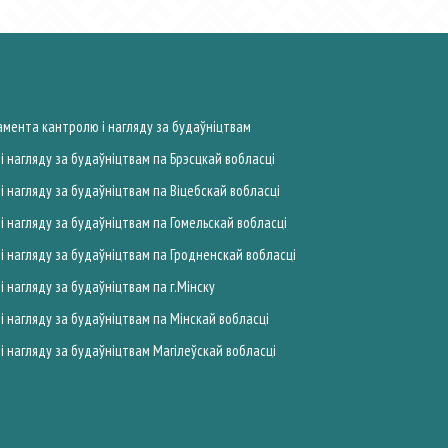
мента кантролю і нагляду за будаўніцтвам
 нагляду за будаўніцтвам па Брэсцкай вобласцi
 нагляду за будаўніцтвам па Вiцебскай вобласцi
 нагляду за будаўніцтвам па Гомельскай вобласцi
 нагляду за будаўніцтвам па Гродненскай вобласцi
нагляду за будаўніцтвам па г.Мiнску
 нагляду за будаўніцтвам па Мiнскай вобласцi
 нагляду за будаўніцтвам Магiлеўскай вобласцi