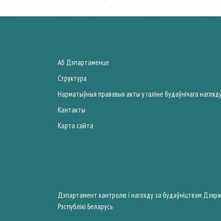
Аб Дэпартаменце
Структура
Нарматыўныя прававыя акты у галiне будаўнічага нагляд
Кантакты
Карта сайта
Дэпартамент кантролю і нагляду за будаўніцтвам Дзярж
Рэспублiкi Беларусь