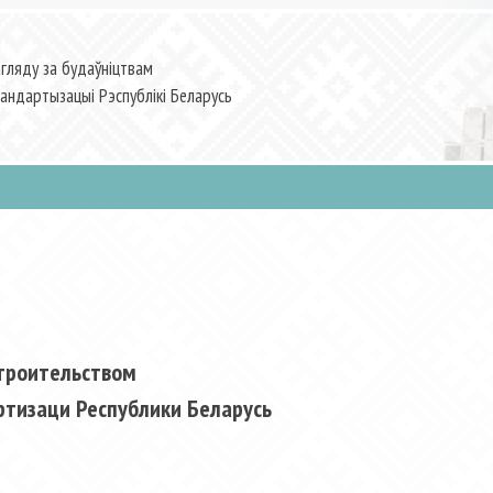
гляду за будаўніцтвам
андартызацыі Рэспублікі Беларусь
строительством
ртизаци Республики Беларусь