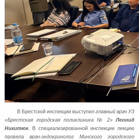
В Брестской инспекции выступил
главный врач УЗ
«Брестская городская поликлиника № 2»
Леонид
Никитюк
. В специализированной инспекции лекцию
провела
врач-эндокринолог Минского городского