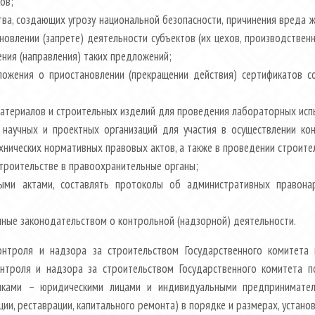
ов;
тва, создающих угрозу национальной безопасности, причинения вреда 
новлении (запрете) деятельности субъектов (их цехов, производственн
ения (направления) таких предложений;
ложения о приостановлении (прекращении действия) сертификатов 
атериалов и строительных изделий для проведения лабораторных испы
 научных и проектных организаций для участия в осуществлении ко
нических нормативных правовых актов, а также в проведении строител
троительстве в правоохранительные органы;
ными актами, составлять протоколы об административных правона
ные законодательством о контрольной (надзорной) деятельности.
онтроля и надзора за строительством Государственного комитета
нтроля и надзора за строительством Государственного комитета п
йщиками – юридическими лицами и индивидуальными предпринимате
ции, реставрации, капитального ремонта) в порядке и размерах, устан