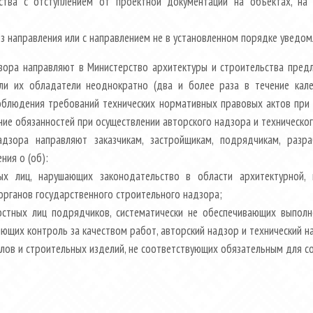
ьства с отступлением от проектной документации на объектах, на
 направления или с направлением не в установленном порядке уведо
зора направляют в Министерство архитектуры и строительства пред
если их обладатели неоднократно (два и более раза в течение кал
облюдения требований технических нормативных правовых актов при
ие обязанностей при осуществлении авторского надзора и техническог
адзора направляют заказчикам, застройщикам, подрядчикам, разра
ния о (об):
ых лиц, нарушающих законодательство в области архитектурной, 
органов государственного строительного надзора;
стных лиц подрядчиков, систематически не обеспечивающих выполн
ющих контроль за качеством работ, авторский надзор и технический н
алов и строительных изделий, не соответствующих обязательным для 