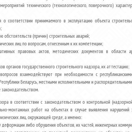
ероприятий технического (технологического, поверочного) характе
 о соответствии принимаемого в эксплуатацию объекта строительс
;
ию обстоятельств (причин) строительных аварий;
ческих лиц по вопросам, отнесенным к их компетенции;
ативных правовых актов, методических документов в области ар
ов органов государственного строительного надзора, их аттестацию;
опросов взаимодействуют при необходимости с республиканскими
Республики Беларусь, местными исполнительными и распорядительными
е законодательством.
зора в соответствии с законодательством о контрольной (надзорно
льно-монтажных работ на объектах в случае выявления нарушений 
изических лиц, окружающей среде, а именно:
у деформации либо обрушения объектов, их частей, инженерных коммуни