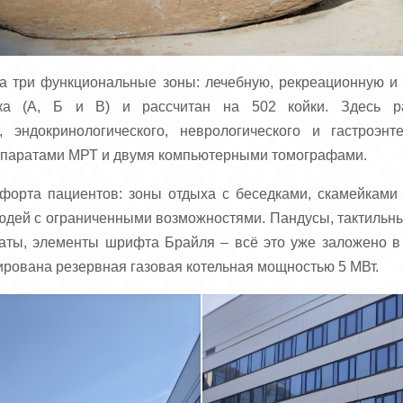
на три функциональные зоны: лечебную, рекреационную и 
ка (А, Б и В) и рассчитан на 502 койки. Здесь раз
о, эндокринологического, неврологического и гастроэн
паратами МРТ и двумя компьютерными томографами.
мфорта пациентов: зоны отдыха с беседками, скамейками
юдей с ограниченными возможностями. Пандусы, тактильн
ты, элементы шрифта Брайля – всё это уже заложено в 
ирована резервная газовая котельная мощностью 5 МВт.