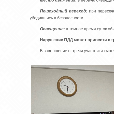
Место движения:
в первую очередь –
Пешеходный переход:
при пересече
убедившись в безопасности.
Освещение:
в темное время суток об
Нарушение ПДД может привести к т
В завершение встречи участники смог