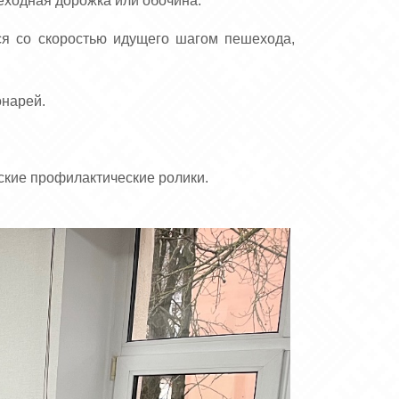
еходная дорожка или обочина.
ся со скоростью идущего шагом пешехода,
онарей.
ские профилактические ролики.