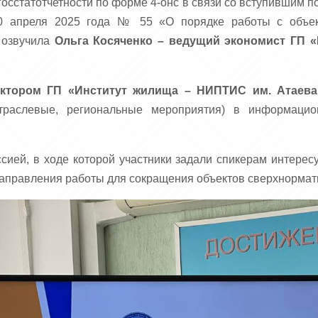
осстатотчетности по форме 4-онс в связи со вступившим 
 30 апреля 2025 года № 55 «О порядке работы с объек
» озвучила
Ольга Косяченко – ведущий экономист ГП 
ектором ГП «Институт жилища – НИПТИС им. Атаева
отраслевые, региональные мероприятия) в информаци
сией, в ходе которой участники задали спикерам интере
аправления работы для сокращения объектов сверхнормати