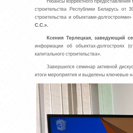
Нюансы корректного предоставления г
строительства Республики Беларусь от
строительства и объектами-долгостроями
С.С.».
Ксения Терлецкая, заведующий с
информации об объектах-долгостроях (
капитального строительства».
Завершился семинар активной дискус
итоги мероприятия и выделены ключевые н