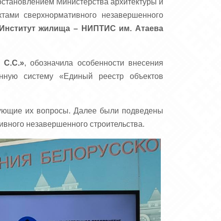
постановлением Министерства архитектуры и
тами сверхнормативного незавершенного
«Институт жилища – НИПТИС им. Атаева
 С.С.»
, обозначила особенности внесения
онную систему «Единый реестр объектов
сующие их вопросы. Далее были подведены
вного незавершенного строительства.