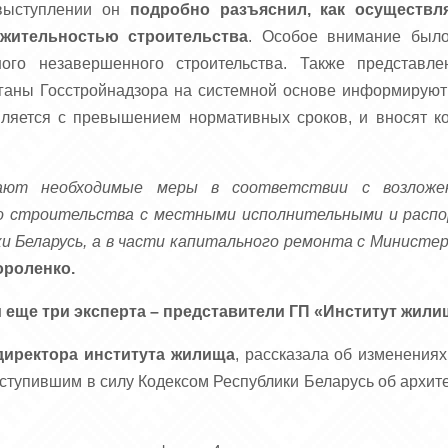
выступлении он
подробно разъяснил, как осуществл
лжительностью строительства
. Особое внимание было
ного незавершенного строительства. Также представ
рганы Госстройнадзора на системной основе информируют
твляется с превышением нормативных сроков, и вносят 
мают необходимые меры в соответствии с возложе
о строительства с местными исполнительными и расп
и Беларусь, а в части капитального ремонта с Министе
ороленко.
 еще три эксперта – представители ГП «Институт жили
директора института жилища
, рассказала об изменения
вступившим в силу Кодексом Республики Беларусь об архите