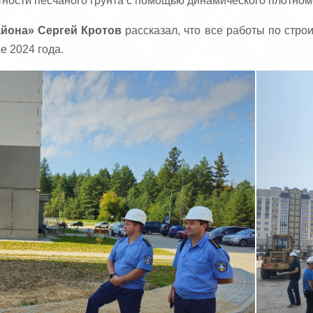
ности песчаного грунта с помощью динамического плотном
айона» Сергей Кротов
рассказал, что все работы по стро
е 2024 года.