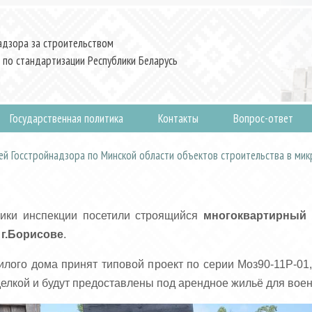
адзора за строительством
 по стандартизации Республики Беларусь
Государственная политика
Контакты
Вопрос-ответ
ей Госстройнадзора по Минской области объектов строительства в ми
ники инспекции посетили строящийся
многоквартирный 
г.Борисове
.
илого дома принят типовой проект по серии Моз90-11Р-01
елкой и будут предоставлены под арендное жильё для вое