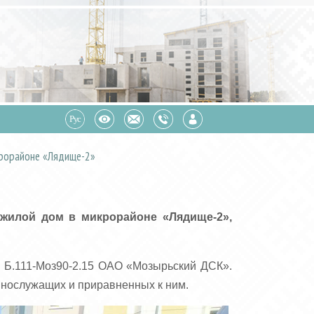
крорайоне «Лядище-2»
жилой дом в микрорайоне «Лядище-2»,
, Б.111-Моз90-2.15 ОАО «Мозырьский ДСК».
ннослужащих и приравненных к ним.