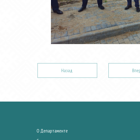
Назад
Впе
О Департаменте