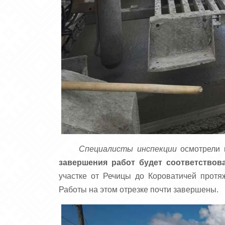
Специалисты инспекции
осмотрели п
завершения работ будет соответствов
участке от Речицы до Короватичей протя
Работы на этом отрезке почти завершены.