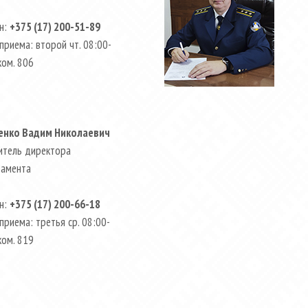
н:
+375 (17) 200-51-89
приема: второй чт. 08:00-
ком. 806
енко Вадим Николаевич
итель директора
амента
н:
+375 (17) 200-66-18
приема: третья ср. 08:00-
ком. 819