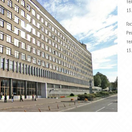
те
13
Го
Ре
те
13