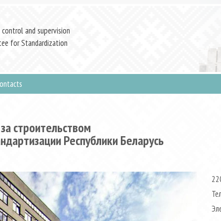
 control and supervision
ee for Standardization
ontacts
 за строительством
андартизации Республики Беларусь
220
Те
Эл