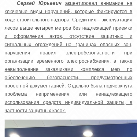
Сергей Юрьевич
акцентировал внимание на
ключевые виды нарушений, которые фиксируются в
ходе строительного надзора.
Среди них –
эксплуатация
лесов выше четырех метров без надлежащей приемки
и оформления актов, отсутствие защитных и
сигнальных ограждений на границах опасных зон,
нарушения правил электробезопасности при
организации временного электроснабжения, а также
невыполнение заказчиками комплекса мер по
обеспечению безопасности, предусмотренных
проектной документацией. Отдельно была подчеркнута
проблема неприменения или ненадлежащего
использования средств индивидуальной защиты, в
частности защитных касок.